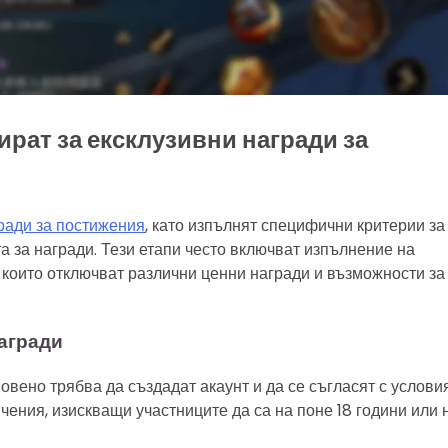
ират за ексклузивни награди за
ради за постижения
, като изпълнят специфични критерии за
а за награди. Тези етапи често включват изпълнение на
 които отключват различни ценни награди и възможности за
награди
новено трябва да създадат акаунт и да се съгласят с услови
чения, изискващи участниците да са на поне 18 години или 