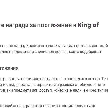
е награди за постижения в King of
 ценни награди, които играчите могат да спечелят, достигай
кални предимства и специален достъп, които подобряват
стижения
играчите за постигане на значителен напредък в играта. Те 
 и отдадеността на играчите. За разлика от обикновените
лузивни предмети или достъп, който не е наличен чрез типи
оставяйки на играчите усещане за постижение, когато