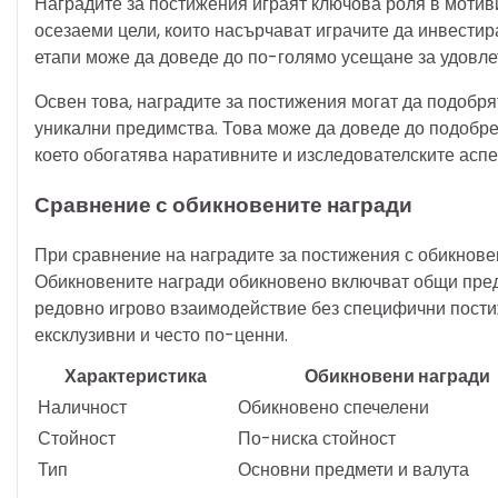
Наградите за постижения играят ключова роля в мотивир
осезаеми цели, които насърчават играчите да инвестир
етапи може да доведе до по-голямо усещане за удовле
Освен това, наградите за постижения могат да подобр
уникални предимства. Това може да доведе до подобре
което обогатява наративните и изследователските аспек
Сравнение с обикновените награди
При сравнение на наградите за постижения с обикновен
Обикновените награди обикновено включват общи предм
редовно игрово взаимодействие без специфични постиже
ексклузивни и често по-ценни.
Характеристика
Обикновени награди
Наличност
Обикновено спечелени
Стойност
По-ниска стойност
Тип
Основни предмети и валута