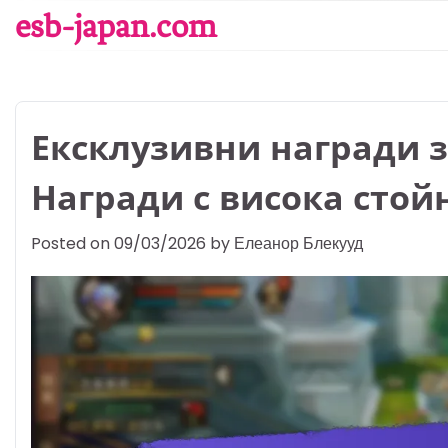
Skip
esb-japan.com
to
content
Ексклузивни награди 
Награди с висока стой
Posted on
09/03/2026
by
Елеанор Блекууд