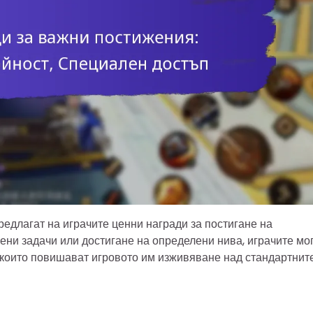
редлагат на играчите ценни награди за постигане на
ени задачи или достигане на определени нива, играчите мо
 които повишават игровото им изживяване над стандартнит