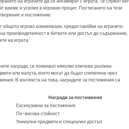
ането на играчите да се ангажират с играта. Те служат ка
ат време и усилия в игровия процес. Постигането на тези
творение и постижение.
ят общото игрово изживяване, предоставяйки на играчите
на производителност в битките или достъп до съдържание,
ти на играта.
ите награди, се появяват няколко ключови разлики.
ети или валута, които могат да бъдат спечелени чрез
ния. В контекста на това, наградите за постижения са
Награди за постижения
Ексклузивни за постижения
По-висока стойност
Уникални предмети и специален достъп