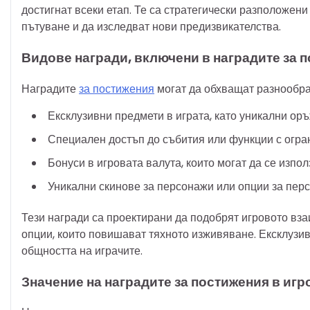
достигнат всеки етап. Те са стратегически разположени
пътуване и да изследват нови предизвикателства.
Видове награди, включени в наградите за 
Наградите
за постижения
могат да обхващат разнообра
Ексклузивни предмети в играта, като уникални ор
Специален достъп до събития или функции с огр
Бонуси в игровата валута, които могат да се изпо
Уникални скинове за персонажи или опции за пер
Тези награди са проектирани да подобрят игровото вза
опции, които повишават тяхното изживяване. Ексклузив
общността на играчите.
Значение на наградите за постижения в иг