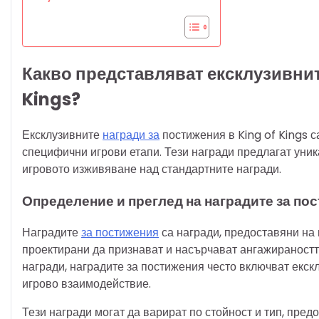
Какво представляват ексклузивнит
Kings?
Ексклузивните
награди за
постижения в King of Kings са
специфични игрови етапи. Тези награди предлагат уни
игровото изживяване над стандартните награди.
Определение и преглед на наградите за по
Наградите
за постижения
са награди, предоставяни на 
проектирани да признават и насърчават ангажираността
награди, наградите за постижения често включват екск
игрово взаимодействие.
Тези награди могат да варират по стойност и тип, пред