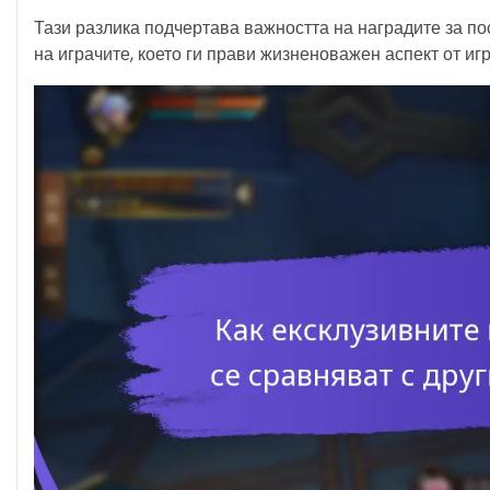
Тази разлика подчертава важността на наградите за п
на играчите, което ги прави жизненоважен аспект от иг