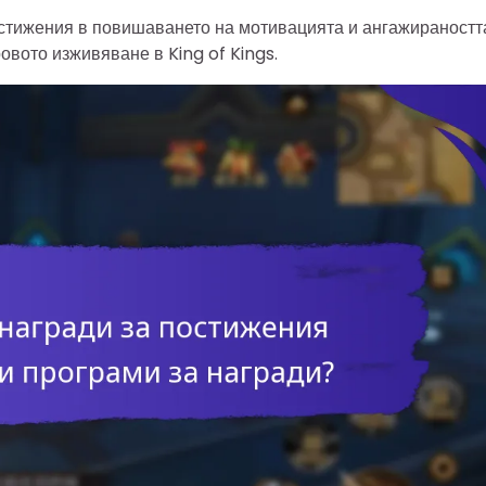
остижения в повишаването на мотивацията и ангажираностт
ровото изживяване в King of Kings.