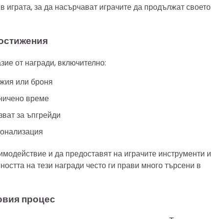
 в играта, за да насърчават играчите да продължат своето
постижения
зие от награди, включително:
ъжия или броня
аничено време
лзват за ъпгрейди
сонализация
имодействие и да предоставят на играчите инструменти и
ността на тези награди често ги прави много търсени в
ровия процес